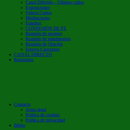
Canal Diferido – Últimos cultos
Exposiciones
Videos Cortos
Meditaciones
Estudios
CONFESIÓN DE FE
Reunión de mujeres
Reunión de matrimonios
Reunión de Oración
Ensayo Canciones
CANAL DIRECTO
Reportajes
Contacto
Aviso legal
Política de cookies
Política de privacidad
Biblia