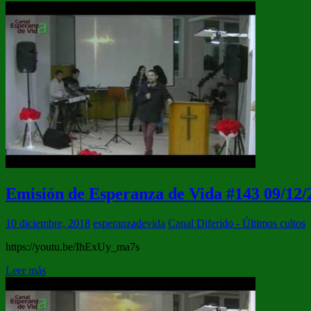
Emisión de Esperanza de Vida #143 09/12/
10 diciembre, 2018
esperanzadevida
Canal Diferido - Últimos cultos
https://youtu.be/IhExUy_ma7s
Leer más