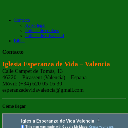
Contacto
Aviso legal
Política de cookies
Política de privacidad
Biblia
Contacto
Iglesia Esperanza de Vida – Valencia
Calle Campet de Tomàs, 13
46220 – Picassent (Valencia) – España
Móvil: (+34) 620 05 16 30
esperanzadevidavalencia@gmail.com
Cómo
llegar