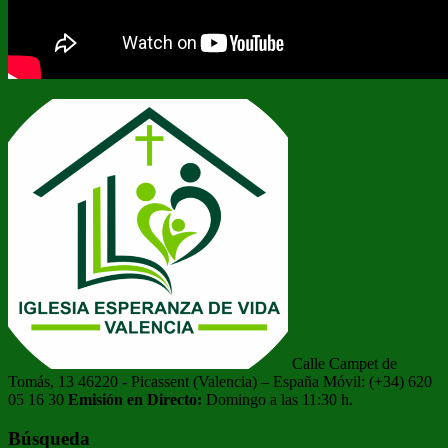
Calle Campet de
Tomás, 13 46220 - Picassent (Valencia) – España Móvil: (+34) 620
05 16 30
Emisión en Directo:
Domingo a las 11:30 h.
Búsqueda