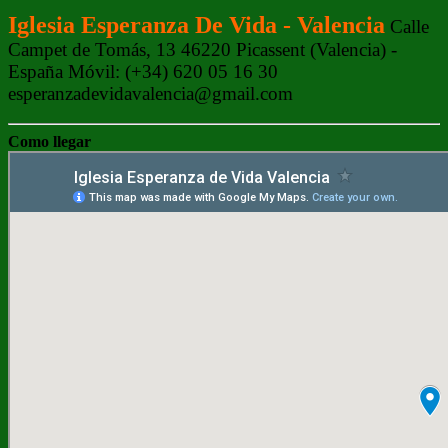
Iglesia Esperanza De Vida - Valencia
Calle
Campet de Tomás, 13 46220 Picassent (Valencia) -
España Móvil: (+34) 620 05 16 30
esperanzadevidavalencia@gmail.com
Como llegar