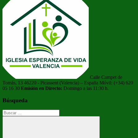
entradas
Calle Campet de
Tomás, 13 46220 - Picassent (Valencia) – España Móvil: (+34) 620
05 16 30
Emisión en Directo:
Domingo a las 11:30 h.
Búsqueda
Buscar: