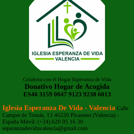
Colabora con el Hogar Esperanza de Vida
Donativo Hogar de Acogida
ES46 3159 0047 9123 9238 6013
Iglesia Esperanza De Vida - Valencia
Calle
Campet de Tomás, 13 46220 Picassent (Valencia) -
España Móvil: (+34) 620 05 16 30
esperanzadevidavalencia@gmail.com