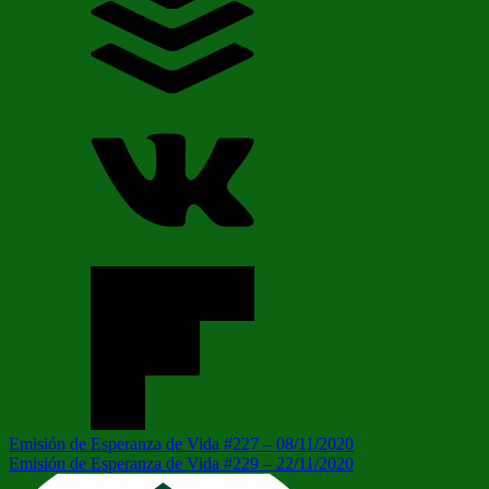
Navegación
Entrada
Emisión de Esperanza de Vida #227 – 08/11/2020
anterior:
Siguiente
Emisión de Esperanza de Vida #229 – 22/11/2020
de
entrada: