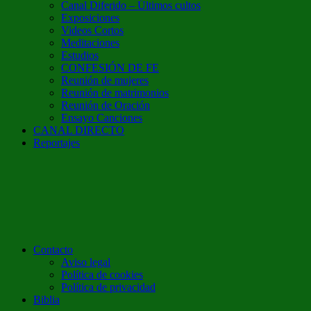
Canal Diferido – Últimos cultos
Exposiciones
Videos Cortos
Meditaciones
Estudios
CONFESIÓN DE FE
Reunión de mujeres
Reunión de matrimonios
Reunión de Oración
Ensayo Canciones
CANAL DIRECTO
Reportajes
Contacto
Aviso legal
Política de cookies
Política de privacidad
Biblia