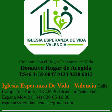
Colabora con el Hogar Esperanza de Vida
Donativo Hogar de Acogida
ES46 3159 0047 9123 9238 6013
Iglesia Esperanza De Vida - Valencia
Calle
Campet de Tomás, 13 46220 Picassent (Valencia) -
España Móvil: (+34) 620 05 16 30
esperanzadevidavalencia@gmail.com