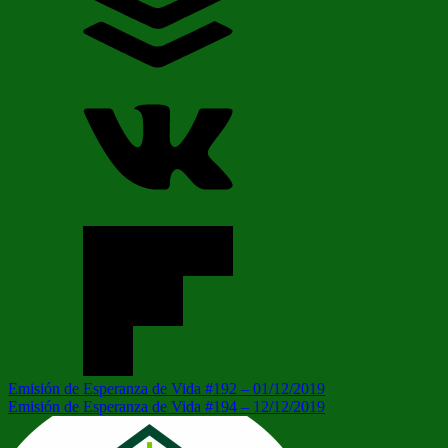
Navegación
Entrada
Emisión de Esperanza de Vida #192 – 01/12/2019
anterior:
Siguiente
Emisión de Esperanza de Vida #194 – 12/12/2019
de
entrada:
entradas