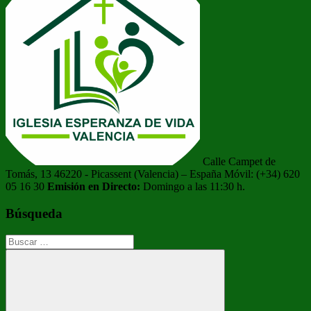
Calle Campet de
Tomás, 13 46220 - Picassent (Valencia) – España Móvil: (+34) 620
05 16 30
Emisión en Directo:
Domingo a las 11:30 h.
Búsqueda
Buscar: