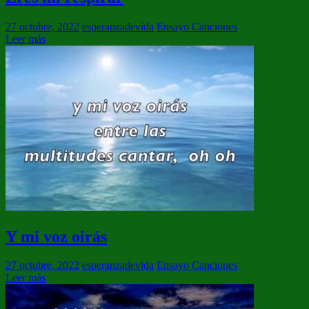
27 octubre, 2022
esperanzadevida
Ensayo Canciones
Leer más
Y mi voz oirás
27 octubre, 2022
esperanzadevida
Ensayo Canciones
Leer más