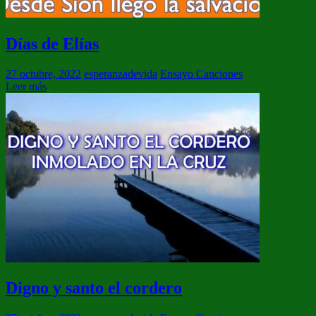
Días de Elías
27 octubre, 2022
esperanzadevida
Ensayo Canciones
Leer más
Digno y santo el cordero