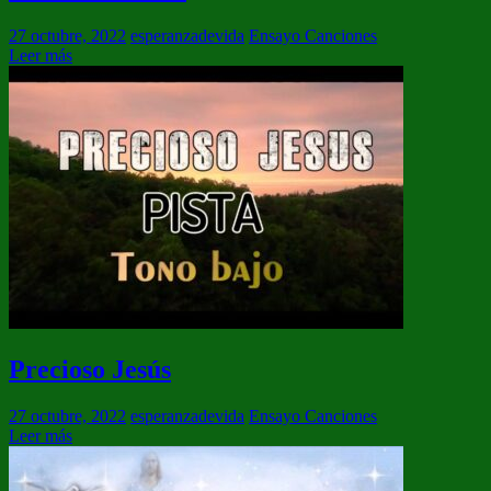
27 octubre, 2022
esperanzadevida
Ensayo Canciones
Leer más
Precioso Jesús
27 octubre, 2022
esperanzadevida
Ensayo Canciones
Leer más