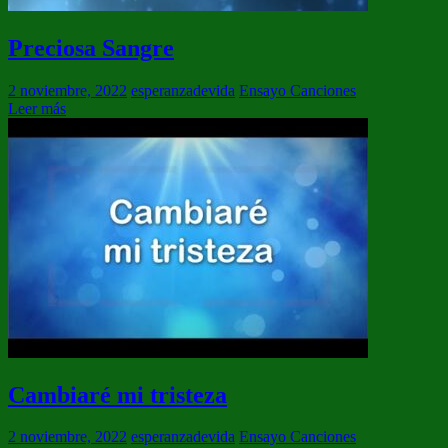
Preciosa Sangre
2 noviembre, 2022
esperanzadevida
Ensayo Canciones
Leer más
Cambiaré mi tristeza
2 noviembre, 2022
esperanzadevida
Ensayo Canciones