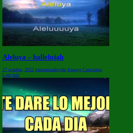
Aleluya – hallelujah
27 octubre, 2022
esperanzadevida
Ensayo Canciones
Leer más