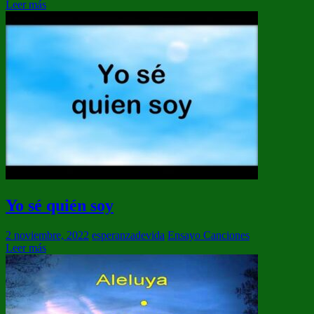
Leer más
Yo sé quién soy
2 noviembre, 2022
esperanzadevida
Ensayo Canciones
Leer más