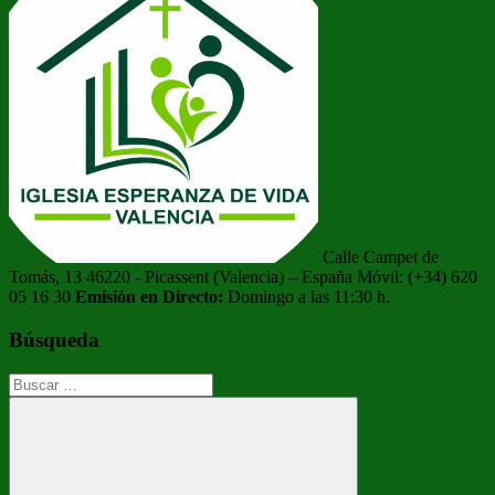
Calle Campet de
Tomás, 13 46220 - Picassent (Valencia) – España Móvil: (+34) 620
05 16 30
Emisión en Directo:
Domingo a las 11:30 h.
Búsqueda
Buscar: