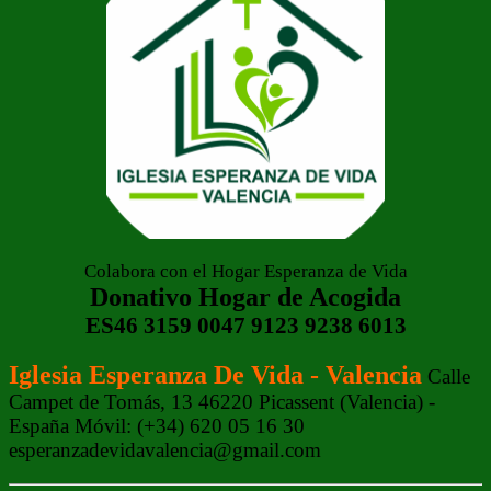
Colabora con el Hogar Esperanza de Vida
Donativo Hogar de Acogida
ES46 3159 0047 9123 9238 6013
Iglesia Esperanza De Vida - Valencia
Calle
Campet de Tomás, 13 46220 Picassent (Valencia) -
España Móvil: (+34) 620 05 16 30
esperanzadevidavalencia@gmail.com