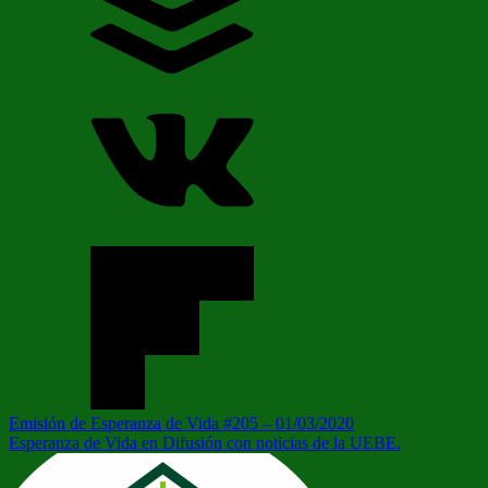
Navegación
Entrada
Emisión de Esperanza de Vida #205 – 01/03/2020
anterior:
Siguiente
Esperanza de Vida en Difusión con noticias de la UEBE.
de
entrada:
entradas