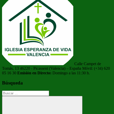
entradas
Calle Campet de
Tomás, 13 46220 - Picassent (Valencia) – España Móvil: (+34) 620
05 16 30
Emisión en Directo:
Domingo a las 11:30 h.
Búsqueda
Buscar: