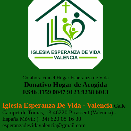
Colabora con el Hogar Esperanza de Vida
Donativo Hogar de Acogida
ES46 3159 0047 9123 9238 6013
Iglesia Esperanza De Vida - Valencia
Calle
Campet de Tomás, 13 46220 Picassent (Valencia) -
España Móvil: (+34) 620 05 16 30
esperanzadevidavalencia@gmail.com