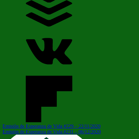
Navegación
Entrada
Emisión de Esperanza de Vida #229 – 22/11/2020
anterior:
Siguiente
Emisión de Esperanza de Vida #231 – 06/12/2020
de
entrada: