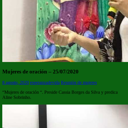
Mujeres de oración – 25/07/2020
8 agosto, 2020
esperanzadevida
Reunión de mujeres
“Mujeres de oración “. Preside Cassia Borges da Silva y predica
Aline Sobrinho.