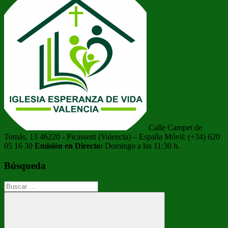
entradas
Calle Campet de
Tomás, 13 46220 - Picassent (Valencia) – España Móvil: (+34) 620
05 16 30
Emisión en Directo:
Domingo a las 11:30 h.
Búsqueda
Buscar: