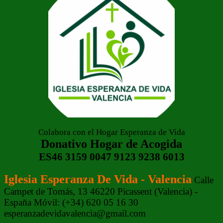
Colabora con el Hogar Esperanza de Vida
Donativo Hogar de Acogida
ES46 3159 0047 9123 9238 6013
Iglesia Esperanza De Vida - Valencia
Calle
Campet de Tomás, 13 46220 Picassent (Valencia) -
España Móvil: (+34) 620 05 16 30
esperanzadevidavalencia@gmail.com