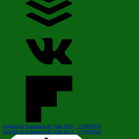
Navegación
Entrada
Emisión de Esperanza de Vida #220 – 13/09/2020
anterior:
Siguiente
Emisión de Esperanza de Vida #221 – 27/09/2020
de
entrada: