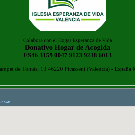
Colabora con el Hogar Esperanza de Vida
Donativo Hogar de Acogida
ES46 3159 0047 9123 9238 6013
ampet de Tomás, 13 46220 Picassent (Valencia) - España 