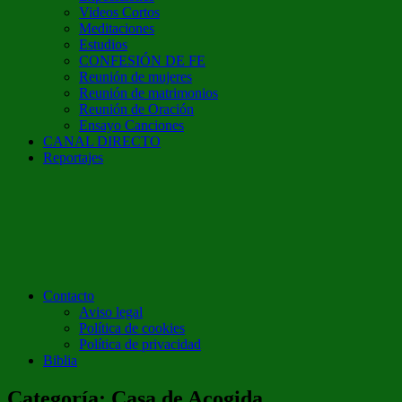
Videos Cortos
Meditaciones
Estudios
CONFESIÓN DE FE
Reunión de mujeres
Reunión de matrimonios
Reunión de Oración
Ensayo Canciones
CANAL DIRECTO
Reportajes
Contacto
Aviso legal
Política de cookies
Política de privacidad
Biblia
Categoría:
Casa de Acogida