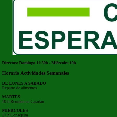
Directos: Domingo 11:30h - Miércoles 19h
Horario Actividades Semanales
DE LUNES A SÁBADO
Reparto de alimentos
MARTES
19 h Reunión en Catadau
MIÉRCOLES
17 h Consejería