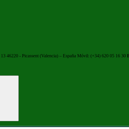
13 46220 - Picassent (Valencia) – España Móvil: (+34) 620 05 16 30