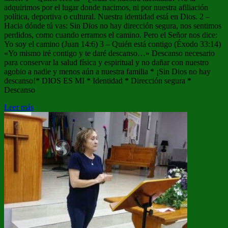
adquirimos por el lugar donde nacimos, ni por nuestra afiliación
política, deportiva o cultural. Nuestra identidad está en Dios. 2 –
Hacia dónde tú vas: Sin Dios no hay dirección segura, nos sentimos
perdidos, como cuando erramos el camino. Pero el Señor nos dice:
Yo soy el camino (Juan 14:6) 3 – Quién está contigo (Éxodo 33:14)
«Yo mismo iré contigo y te daré descanso…» Descanso necesario
para conservar la salud física y espiritual y no dañar con nuestro
agobio a nadie y menos aún a nuestra familia * ¡Sin Dios no hay
descanso!* DIOS ES MI * Identidad * Dirección segura *
Descanso
Leer más