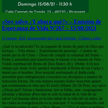
«Soy salvo ¿Y ahora qué?» – Emisión de
Esperanza de Vida Nº267 – 15/08/2021
15 agosto, 2021
esperanzadevida
Canal Diferido - Últimos cultos
¿Qué es la salvación? Es un paquete de dones de parte de Dios que
incluye: – Vida eterna – Transformación personal – Cambio de
mente por la de Cristo – Deseo de cumplir la voluntad del Padre –
Poder y autoridad para transformar el mundo a la manera de Dios –
Visión espiritual del Reino de Dios Mateo 26 y 1Pedro 3:10 nos
relatan que Jesús vivió, predicó enseñando el Reino de los Cielos y
murió por el hombre. Pero resucitó arrebatando al diablo toda
autoridad para entregárnosla a nosotros sus discípulos a manera de
Salvación Eterna. De esta manera nuestro Señor Jesucristo quiere
que continuemos la obra que Él inició (Mateo 28:19) Pero, soy salvo
¿Ahora qué? Ahora a bautizarme, leer la biblia, orar, congregarme,
ofrendar y diezmar ¡Pero esto es solo la mitad de la vida de un
salvo! Las buenas obras es la otra mitad de la vida del un salvo, de
las cuales la evangelización es la principal. Y la evangelización está
cimentada sobre el amor a Dios (Mateo 22:37) y el amor al prójimo