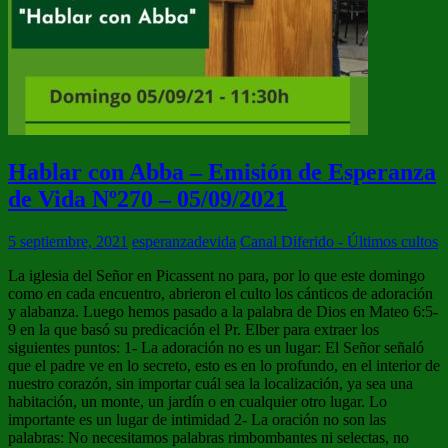
Hablar con Abba – Emisión de Esperanza
de Vida Nº270 – 05/09/2021
5 septiembre, 2021
esperanzadevida
Canal Diferido - Últimos cultos
La iglesia del Señor en Picassent no para, por lo que este domingo
como en cada encuentro, abrieron el culto los cánticos de adoración
y alabanza. Luego hemos pasado a la palabra de Dios en Mateo 6:5-
9 en la que basó su predicación el Pr. Elber para extraer los
siguientes puntos: 1- La adoración no es un lugar: El Señor señaló
que el padre ve en lo secreto, esto es en lo profundo, en el interior de
nuestro corazón, sin importar cuál sea la localización, ya sea una
habitación, un monte, un jardín o en cualquier otro lugar. Lo
importante es un lugar de intimidad 2- La oración no son las
palabras: No necesitamos palabras rimbombantes ni selectas, no