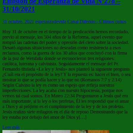
Emisión de Esperanza de Vida Nº278 –
31/10/2021
31 octubre, 2021
esperanzadevida
Canal Diferido - Últimos cultos
Hoy 31 de octubre en el tiempo de la predicación hemos recordado,
previo al mensaje, los 504 años de la Reforma, aquel evento que
rompió las cadenas del poder y opresión del clero sobre la sociedad.
Desató algunas situaciones no deseadas como resistencia a esos
reclamos, como la guerra de los 30 años que concluyó con la firma
de la paz de Wetsfalia donde se reconocieron tres religiones:
católica, luterana y calvinista. Seguidamente el mensaje del Pr.
Fernando titulada «La ley y Jesús» nos planteó la siguiente pregunta
¿Cuál era el propósito de la ley? Y la repuesta es: hacer el bien, o sea
mostrar lo que se podía hacer y lo que no (Romanos 7:7 y 2:14)
Según Calvino la ley es como un espejo que refleja nuestras
imperfecciones. La ley acaba con nuestra hipocresía, porque nos
vemos tal cual somos. En Mateo 22:34 Preguntaron a Jesús qué era
más importante, si la ley o los profetas, Él les respondió que el amar
a Dios y al prójimo es el cumplimiento de la ley y de los profetas.
Jesús realizo siete milagros en el día de reposo Demostrando que la
ley estaba por debajo del amor de Dios y[…]
Leer más