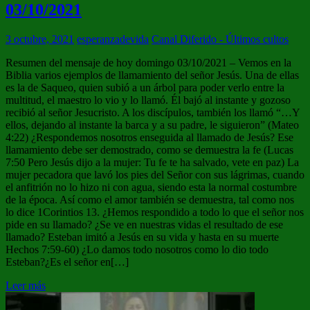
03/10/2021
3 octubre, 2021
esperanzadevida
Canal Diferido - Últimos cultos
Resumen del mensaje de hoy domingo 03/10/2021 – Vemos en la
Biblia varios ejemplos de llamamiento del señor Jesús. Una de ellas
es la de Saqueo, quien subió a un árbol para poder verlo entre la
multitud, el maestro lo vio y lo llamó. Él bajó al instante y gozoso
recibió al señor Jesucristo. A los discípulos, también los llamó “…Y
ellos, dejando al instante la barca y a su padre, le siguieron” (Mateo
4:22) ¿Respondemos nosotros enseguida al llamado de Jesús? Ese
llamamiento debe ser demostrado, como se demuestra la fe (Lucas
7:50 Pero Jesús dijo a la mujer: Tu fe te ha salvado, vete en paz) La
mujer pecadora que lavó los pies del Señor con sus lágrimas, cuando
el anfitrión no lo hizo ni con agua, siendo esta la normal costumbre
de la época. Así como el amor también se demuestra, tal como nos
lo dice 1Corintios 13. ¿Hemos respondido a todo lo que el señor nos
pide en su llamado? ¿Se ve en nuestras vidas el resultado de ese
llamado? Esteban imitó a Jesús en su vida y hasta en su muerte
Hechos 7:59-60) ¿Lo damos todo nosotros como lo dio todo
Esteban?¿Es el señor en[…]
Leer más