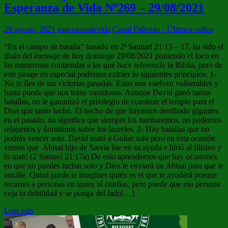
Esperanza de Vida Nº269 – 29/08/2021
29 agosto, 2021
esperanzadevida
Canal Diferido - Últimos cultos
“En el campo de batalla” basado en 2ª Samuel 21:15 – 17, ha sido el
título del mensaje de hoy domingo 29/08/2021 poniendo el foco en
las numerosas contiendas a las que hace referencia la Biblia, pero de
este pasaje en especial podemos extraer lo siguientes principios: 1-
No te fíes de tus victorias pasadas. Estas nos vuelven vulnerables y
hasta puede que nos torne vanidosos. Aunque David ganó tantas
batallas, no le garantizó el privilegio de construir el templo para el
Dios que tanto luchó. El hecho de que hayamos derribado gigantes
en el pasado, no significa que siempre los tumbaremos, no podemos
relajarnos y dormirnos sobre los laureles. 2- Hay batallas que no
podrás vencer solo. David mató a Goliat solo pero en esta ocasión
vemos que Abisai hijo de Sarvia fue en su ayuda e hirió al filisteo y
lo mató (2 Samuel 21:17a) De esto aprendemos que hay ocasiones
en que no puedes luchar solo y Dios te enviará un Abisai para que te
auxilie. Quizá jamás te imagines quién es el que te ayudará porque
recurres a personas en quien tú confías, pero puede que esa persona
coja tu debilidad y se ponga del lado[…]
Leer más