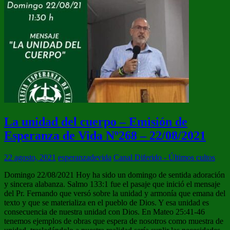
La unidad del cuerpo – Emisión de
Esperanza de Vida Nº268 – 22/08/2021
22 agosto, 2021
esperanzadevida
Canal Diferido - Últimos cultos
Domingo 22/08/2021 Hoy ha sido un domingo de sentida adoración
y sincera alabanza. Salmo 133:1 fue el pasaje que inició el mensaje
del Pr. Fernando que versó sobre la unidad y armonía que emana del
texto y que se materializa en el pueblo de Dios. Y esa unidad es
consecuencia de nuestra unidad con Dios. En Mateo 25:41-46
tenemos ejemplos de obras que espera de nosotros como muestra de