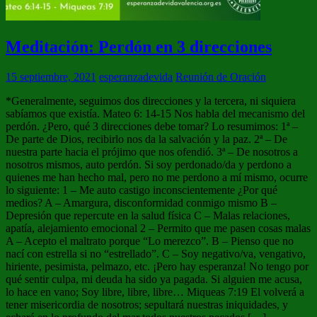
Meditación: Perdón en 3 direcciones
15 septiembre, 2021
esperanzadevida
Reunión de Oración
*Generalmente, seguimos dos direcciones y la tercera, ni siquiera
sabíamos que existía. Mateo 6: 14-15 Nos habla del mecanismo del
perdón. ¿Pero, qué 3 direcciones debe tomar? Lo resumimos: 1ª –
De parte de Dios, recibirlo nos da la salvación y la paz. 2ª – De
nuestra parte hacia el prójimo que nos ofendió. 3ª – De nosotros a
nosotros mismos, auto perdón. Si soy perdonado/da y perdono a
quienes me han hecho mal, pero no me perdono a mí mismo, ocurre
lo siguiente: 1 – Me auto castigo inconscientemente ¿Por qué
medios? A – Amargura, disconformidad conmigo mismo B –
Depresión que repercute en la salud física C – Malas relaciones,
apatía, alejamiento emocional 2 – Permito que me pasen cosas malas
A – Acepto el maltrato porque “Lo merezco”. B – Pienso que no
nací con estrella si no “estrellado”. C – Soy negativo/va, vengativo,
hiriente, pesimista, pelmazo, etc. ¡Pero hay esperanza! No tengo por
qué sentir culpa, mi deuda ha sido ya pagada. Si alguien me acusa,
lo hace en vano; Soy libre, libre, libre… Miqueas 7:19 El volverá a
tener misericordia de nosotros; sepultará nuestras iniquidades, y