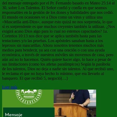
del mensaje entregado por el Pr. Fernando basado en Mateo 25:14 al
30, sobre Los Talentos. El Señor confió y confía en que seamos
responsables en la gestión de los dones y habilidades que nos cedió.
El mundo en ocasiones ve a Dios como un virus y utiliza una
«Mascarilla anti-Dios», aunque esto quizá no nos sorprenda, lo que
sí es sorprendente es que muchos creyentes también la utilizan. ¿Nos
exigirá acaso Dios algo para lo cual no estemos capacitados? 1a.
Corintios 10:13 nos dice que se aplica también hasta para las
tentaciones y/o las pruebas. Los apóstoles sanaban hasta a los
leprosos sin mascarillas. Ahora nosotros tenemos muchos más
medios para bendecir, ya sea con una oración o con una ayuda
económica, a través de nuestros móviles sin movernos de casa, pero
aún así no lo hacemos. Quién quiere hacer algo, lo hace a pesar de
sus limitaciones (como los atletas paralímpicos) Según la parábola
de los talentos, Dios no deja a nadie sin talentos. Al que recibió uno,
le reclama el que no haya hecho lo mínimo, que era llevarlo al
banquero. El que recibió 5, negoció[…]
Leer más