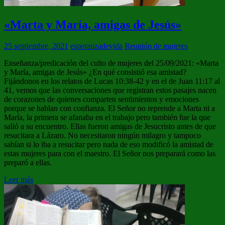
«Marta y María, amigas de Jesús»
25 septiembre, 2021
esperanzadevida
Reunión de mujeres
Enseñanza/predicación del culto de mujeres del 25/09/2021: «Marta
y María, amigas de Jesús» ¿En qué consistió esa amistad?
Fijándonos en los relatos de Lucas 10:38-42 y en el de Juan 11:17 al
41, vemos que las conversaciones que registran estos pasajes nacen
de corazones de quienes comparten sentimientos y emociones
porque se hablan con confianza. El Señor no reprende a Marta ni a
María, la primera se afanaba en el trabajo pero también fue la que
salió a su encuentro. Ellas fueron amigas de Jesucristo antes de que
resucitara a Lázaro. No necesitaron ningún milagro y tampoco
sabían si lo iba a resucitar pero nada de eso modificó la amistad de
estas mujeres para con el maestro. El Señor nos preparará como las
preparó a ellas.
Leer más