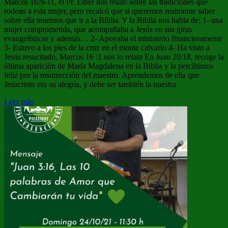
Marcos 16:9-11, el Pr. Elber nos relató sobre las tradiciones que
rodean a esta mujer, pero recalcó que si queremos realmente saber
sobre ella tenemos que ir a la Biblia. Y la Biblia nos habla de: 1- una
mujer comprometida, que acompañaba a Jesús en sus giras
evangelísticas y además… 2- Apoyaba el ministerio financieramente
3- Estuvo a los pies de la cruz en el monte calvario 4- Ha visto a
Jesús resucitado, Marcos 16 :1 nos lo relata En Juan 20:18, recoge la
última aparición de María Magdalena en la Biblia y la percibimos
feliz por la resurrección del maestro. Aprendemos de ella que
Jesucristo era su alegría, y debe ser también la nuestra
Leer más