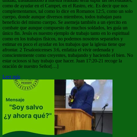
unidad, trasladándolo a nuestra realidad sería suplir las necesidades,
como de ayudar en el Campet, en el Rastro, etc. Es decir que nos
complementamos, tal como lo dice en Romanos 12:5, como un solo
cuerpo, donde aunque diversos miembros, todos trabajan para
beneficio del mismo cuerpo. Se asemeja también a un ejercito en
combate que aunque compuesto de muchos soldados, les guía un
único fin. Jesús es nuestro ejemplo de trabajo tanto en lo espiritual
como en los trabajos físicos, no podemos nosotros separarlos y
estimar en poco el ayudar en los trabajos que la iglesia tiene que
afrontar. 2 Tesalonicenses 3:6, enfatiza el vivir ordenada y
conscientemente como creyentes, trabajando y haciendo el bien. No
estar ociosos si hay trabajo que hacer. Juan 17:20-21 recoge la
oración de nuestro Señor[…]
Leer más