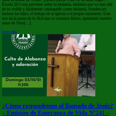
Éxodo 20:5 nos previene sobre la idolatría, idolatría que va mas allá
de lo visible y fácilmente catalogable como idolatría. Pueden ser
incluso los hijos, el trabajo de la iglesia o el propio ministerio. Esto
nos da la pauta de lo fácil que es crearnos ídolos, apartando nuestro
amor de Dios[…]
Leer más
¿Cómo respondemos al llamado de Jesús?
– Emisión de Esperanza de Vida Nº241 –