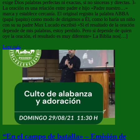
exige Dios palabras perfectas ni exactas, si no sinceras y directas. 3-
La oración es una relación entre padre e hijo «Padre nuestro…»
marca y establece cercanía. El original registra la palabra ABBA
(papá /papito) como modo de dirigirnos a Él, como lo haría un niño
con su su padre Max Lucado escribió «Si el resultado de la oración
depende de mis palabras, estoy perdido. Pero si depende de quien
oye la oración, el resultado es muy diferente» La Biblia nos[…]
Leer más
“En el campo de batalla» – Emisión de