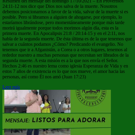
Resumen del mensaje del domingo 17/10/2021 – En Proverbios
24:11-12 nos dice que Dios nos salva de la muerte. Nosotros
debemos posicionarnos a favor de la vida, salvar de la muerte si es
posible. Pero si libramos a alguien de ahogarse, por ejemplo, lo
estaríamos librándose, pero momentáneamente porque más tarde
morirá igualmente porque todos morimos algún día, esta es la
primera muerte. En Apocalipsis 21:8 / 20:14-15 y en el 2:11, nos
habla de la segunda muerte. De ésta última es de la que tenemos que
salvar a cuántos podamos ¿Cómo? Predicando el evangelio. No
tenemos que ir a Afganistán, a Corea o a otros lugares, tenemos al
rededor nuestro a muchas personas que necesitan ser librados de la
segunda muerte. A esta misión es a la que nos envía el Señor.
Hechos 2:46 es nuestro lema como iglesia Esperanza de Vida y en
estos 7 años de existencia es lo que nos mueve, el amor hacia las
personas, así como Él nos amó (Juan 17:23)
Leer más