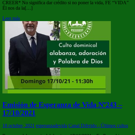
CREER* No significa dar crédito si no poner la vida, FE “VIDA”
Él nos da la[…]
Leer más
Emisión de Esperanza de Vida Nº243 –
17/10/2021
18 octubre, 2021
esperanzadevida
Canal Diferido - Últimos cultos