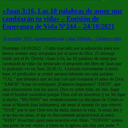
«Juan 3:16, Las 10 palabras de amor que
cambiarán tu vida» – Emisión de
Esperanza de Vida Nº244 – 24/10/2021
24 octubre, 2021
esperanzadevida
Canal Diferido - Últimos cultos
Domingo 24/10/2021 – Culto marcado por la adoración pues nos
hemos sentido muy arropados por el amor de Dios. El mensaje
traído por el Pr. Deivid «Juan 3:16, las 10 palabras de amor que
cambiarán tu vida» ha destacado el propósito del libro de Juan que
lo podemos ver en Juan 20:30-31. Leyendo nuevamente el texto
base, el predicador se centró secuencialmente en cada palabra:
“TAL” que demarca que no hay con qué comparar el amor de Dios.
“AMOR” Amar es entregarse ¿Estamos dispuestos? “DIOS”, que
ama relacionarse con los suyos, Dios es sobre todo, en 2do. lugar
está el hombre (nosotros porque Dios está en nosotros) y en 3er ligar
el diablo. “MUNDO” ser verdaderamente un discípulo de Cristo es
amar al Mundo (sus habitantes), sin amar al mundo (lo que ofrece)
“DAR” por lo que Dios nos ha dado, damos la vida. Si amas das y
si no das no amas, el dar es directamente proporcional al amor.
“HIJO” Jesucristo ganó para nosotros este título. “TODOS” somos
una parte de ese «todo» y fuera de la iglesia aún hay otra parte. *