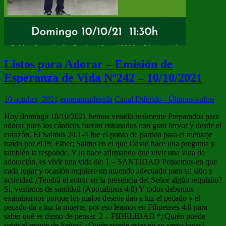
Listos para Adorar – Emisión de
Esperanza de Vida Nº242 – 10/10/2021
10 octubre, 2021
esperanzadevida
Canal Diferido - Últimos cultos
Hoy domingo 10/10/2021 hemos venido realmente Preparados para
adorar pues los cánticos fueron entonados con gran fervor y desde el
corazón. El Salmos 24:1-4 fue el punto de partida para el mensaje
traído por el Pr. Elber; Salmo en el que David hace una pregunta y
también la responde. Y lo hace afirmando que vivir una vida de
adoración, es vivir una vida de: 1 – SANTIDAD Pensemos en que
cada lugar y ocasión requiere un atuendo adecuado para tal sitio y
actividad ¿Tendrá el entrar en la presencia del Señor algún requisito?
Sí, vestirnos de santidad (Apocalipsis 4:8) Y todos debemos
examinarnos porque los malos deseos dan a luz el pecado y el
pecado da a luz la muerte, por eso leamos en Filipenses 4:8 para
saber qué es digno de pensar. 2 – FIDELIDAD *¿Quién puede
subir al monte de Señor? ¿Quién puede estar en su santo lugar?