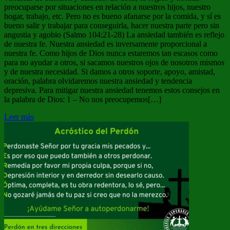
preocuparse por situaciones en relación a nuestros hijos, nuestro
hogar, trabajo, etc. Pero no es bueno afanarse por la comida, y sí es
bueno salir y trabajar para conseguirla, hacer nuestra parte pero sin
angustia y agobio (Salmo 104:21-28) La ansiedad también es reflejo
de nuestra fe. Nuestra ansiedad es inversamente proporcional a
nuestra fe. Como hijos de Dios nunca estaremos tan escasos como
para no ayudar a otros, si sacamos nuestros ojos de nosotros mismos
y de nuestra necesidad. Si damos a otros soporte, apoyo, amistad,
oración, palabra olvidaremos nuestra ansiedad y tendencia
depresiva. Para mitigar nuestra ansiedad tenemos estos consejos en
la palabra de Dios: 1 – No nos preocupemos[…]
Leer más