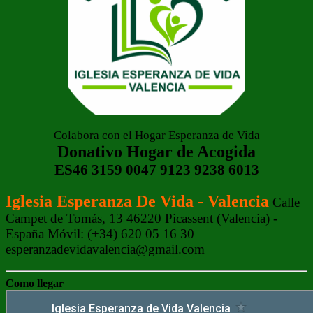
Colabora con el Hogar Esperanza de Vida
Donativo Hogar de Acogida
ES46 3159 0047 9123 9238 6013
Iglesia Esperanza De Vida - Valencia
Calle
Campet de Tomás, 13 46220 Picassent (Valencia) -
España Móvil: (+34) 620 05 16 30
esperanzadevidavalencia@gmail.com
Como llegar