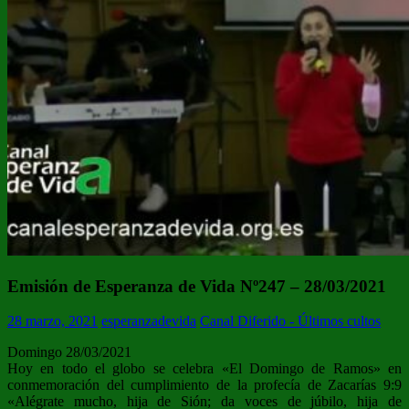
Emisión de Esperanza de Vida Nº247 – 28/03/2021
28 marzo, 2021
esperanzadevida
Canal Diferido - Últimos cultos
Domingo 28/03/2021
Hoy en todo el globo se celebra «El Domingo de Ramos» en
conmemoración del cumplimiento de la profecía de Zacarías 9:9
«Alégrate mucho, hija de Sión; da voces de júbilo, hija de