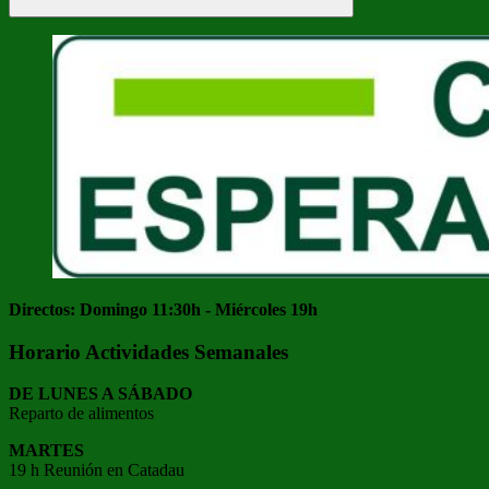
Buscar
Directos: Domingo 11:30h - Miércoles 19h
Horario Actividades Semanales
DE LUNES A SÁBADO
Reparto de alimentos
MARTES
19 h Reunión en Catadau