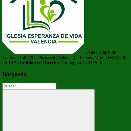
Calle Campet de
Tomás, 13 46220 - Picassent (Valencia) – España Móvil: (+34) 620
05 16 30
Emisión en Directo:
Domingo a las 11:30 h.
Búsqueda
Buscar: