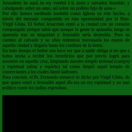
Jerusalem: he aquí, tu rey vendrá á ti, justo y salvador, humilde, y
cabalgando sobre un asno, así sobre un pollino hijo de asna.»
Por ello hemos meditado también como Iglesia en este hecho, a
través del mensaje comportido en esta oportunidad por el Hno.
Virgil Ghita. El Señor Jesucristo entró a la ciudad con un corazón
compungido porque sabía que aunque la gente lo aplaudía, luego se
apartaría tras su iniquidad y Jerusalén sería destruída. Pero su
camino al calvario y su obra redentora trasvasaría los muros de
aquella ciudad y llegaría hasta los confines de la tierra.
En todo tiempo el Señor nos hace ver que a nadie obliga si no que a
todos invita a recibir los beneficios que por precio logró para
nosotros en aquella cruz, limpiando nuestro templo terrenal (cuerpo)
y espiritual (alma y espíritu) tal como limpió aquel templo de
comerciantes a los cuales llamó ladrones.
Para concluir, el Pr. Fernando remarcó lo dicho por Virgil Ghita, de
que quien entró a Jerusalén aquel día era un rey espiritual y no uno
político como los judíos esperaban.