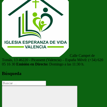
Calle Campet de
Tomás, 13 46220 - Picassent (Valencia) – España Móvil: (+34) 620
05 16 30
Emisión en Directo:
Domingo a las 11:30 h.
Búsqueda
Buscar: