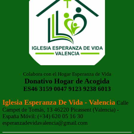
Colabora con el Hogar Esperanza de Vida
Donativo Hogar de Acogida
ES46 3159 0047 9123 9238 6013
Iglesia Esperanza De Vida - Valencia
Calle
Campet de Tomás, 13 46220 Picassent (Valencia) -
España Móvil: (+34) 620 05 16 30
esperanzadevidavalencia@gmail.com