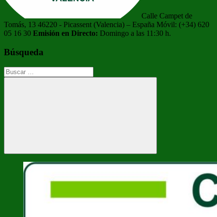
Calle Campet de
Tomás, 13 46220 - Picassent (Valencia) – España Móvil: (+34) 620
05 16 30
Emisión en Directo:
Domingo a las 11:30 h.
Búsqueda
Buscar:
Buscar