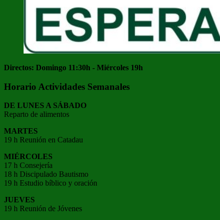
Directos: Domingo 11:30h - Miércoles 19h
Horario Actividades Semanales
DE LUNES A SÁBADO
Reparto de alimentos
MARTES
19 h Reunión en Catadau
MIÉRCOLES
17 h Consejería
18 h Discipulado Bautismo
19 h Estudio bíblico y oración
JUEVES
19 h Reunión de Jóvenes