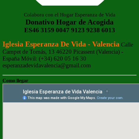
Colabora con el Hogar Esperanza de Vida
Donativo Hogar de Acogida
ES46 3159 0047 9123 9238 6013
Iglesia Esperanza De Vida - Valencia
Calle
Campet de Tomás, 13 46220 Picassent (Valencia) -
España Móvil: (+34) 620 05 16 30
esperanzadevidavalencia@gmail.com
Como llegar