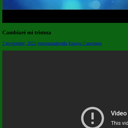
Cambiaré mi tristeza
2 noviembre, 2022
esperanzadevida
Ensayo Canciones