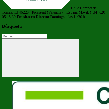
Calle Campet de
Tomás, 13 46220 - Picassent (Valencia) – España Móvil: (+34) 620
05 16 30
Emisión en Directo:
Domingo a las 11:30 h.
Búsqueda
Buscar:
Buscar