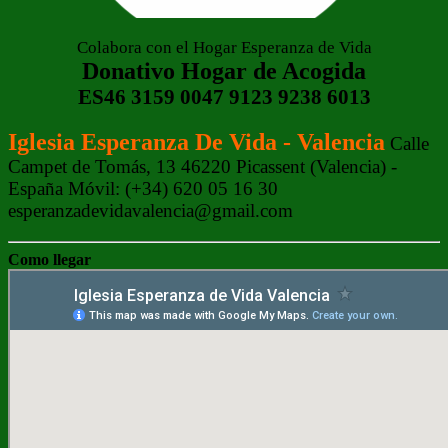
Colabora con el Hogar Esperanza de Vida
Donativo Hogar de Acogida
ES46 3159 0047 9123 9238 6013
Iglesia Esperanza De Vida - Valencia
Calle
Campet de Tomás, 13 46220 Picassent (Valencia) -
España Móvil: (+34) 620 05 16 30
esperanzadevidavalencia@gmail.com
Como llegar