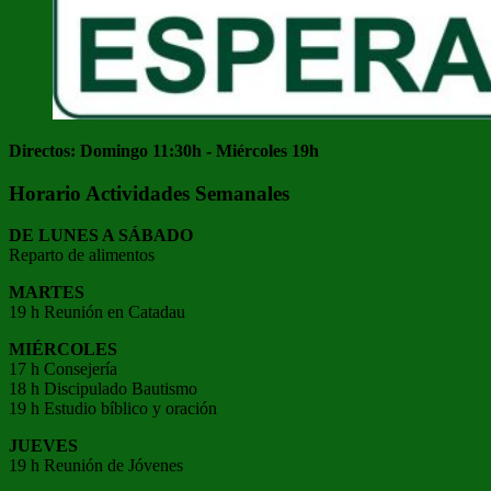
Directos: Domingo 11:30h - Miércoles 19h
Horario Actividades Semanales
DE LUNES A SÁBADO
Reparto de alimentos
MARTES
19 h Reunión en Catadau
MIÉRCOLES
17 h Consejería
18 h Discipulado Bautismo
19 h Estudio bíblico y oración
JUEVES
19 h Reunión de Jóvenes