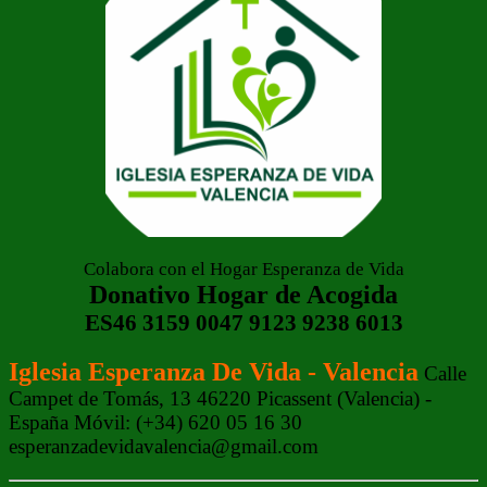
Colabora con el Hogar Esperanza de Vida
Donativo Hogar de Acogida
ES46 3159 0047 9123 9238 6013
Iglesia Esperanza De Vida - Valencia
Calle
Campet de Tomás, 13 46220 Picassent (Valencia) -
España Móvil: (+34) 620 05 16 30
esperanzadevidavalencia@gmail.com