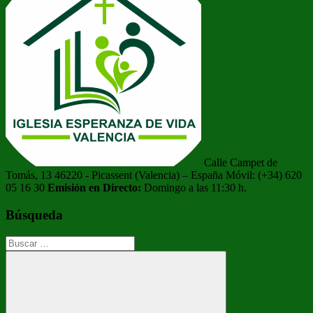
Calle Campet de
Tomás, 13 46220 - Picassent (Valencia) – España Móvil: (+34) 620
05 16 30
Emisión en Directo:
Domingo a las 11:30 h.
Búsqueda
Buscar: