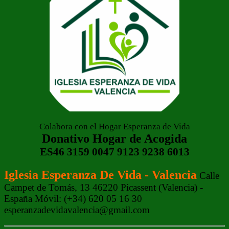
Colabora con el Hogar Esperanza de Vida
Donativo Hogar de Acogida
ES46 3159 0047 9123 9238 6013
Iglesia Esperanza De Vida - Valencia
Calle
Campet de Tomás, 13 46220 Picassent (Valencia) -
España Móvil: (+34) 620 05 16 30
esperanzadevidavalencia@gmail.com