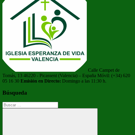
Calle Campet de
Tomás, 13 46220 - Picassent (Valencia) – España Móvil: (+34) 620
05 16 30
Emisión en Directo:
Domingo a las 11:30 h.
Búsqueda
Buscar: