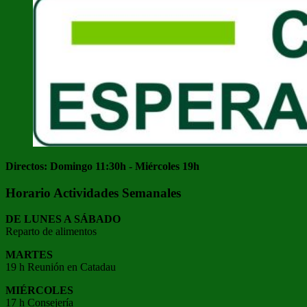
Directos: Domingo 11:30h - Miércoles 19h
Horario Actividades Semanales
DE LUNES A SÁBADO
Reparto de alimentos
MARTES
19 h Reunión en Catadau
MIÉRCOLES
17 h Consejería