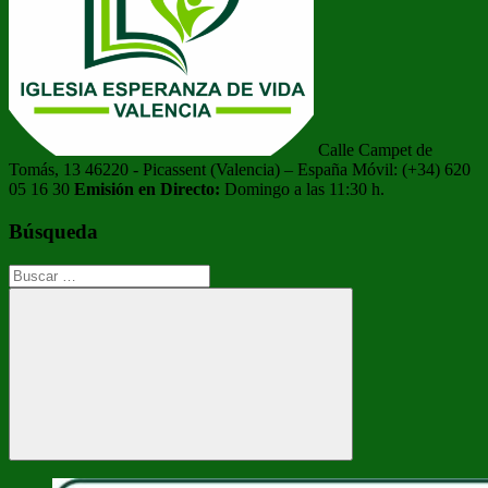
Calle Campet de
Tomás, 13 46220 - Picassent (Valencia) – España Móvil: (+34) 620
05 16 30
Emisión en Directo:
Domingo a las 11:30 h.
Búsqueda
Buscar:
Buscar