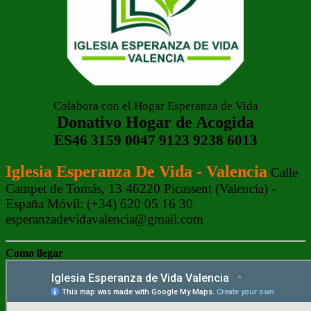
Colabora con el Hogar Esperanza de Vida
Donativo Hogar de Acogida
ES46 3159 0047 9123 9238 6013
Iglesia Esperanza De Vida - Valencia
Calle
Campet de Tomás, 13 46220 Picassent (Valencia) -
España Móvil: (+34) 620 05 16 30
esperanzadevidavalencia@gmail.com
Como llegar