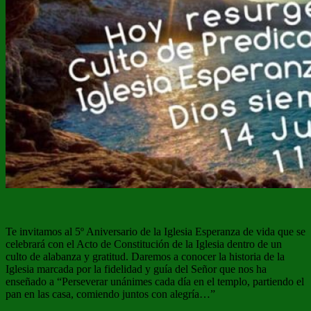
Te invitamos al 5º Aniversario de la Iglesia Esperanza de vida que se
celebrará con el Acto de Constitución de la Iglesia dentro de un
culto de alabanza y gratitud. Daremos a conocer la historia de la
Iglesia marcada por la fidelidad y guía del Señor que nos ha
enseñado a “Perseverar unánimes cada día en el templo, partiendo el
pan en las casa, comiendo juntos con alegría…”