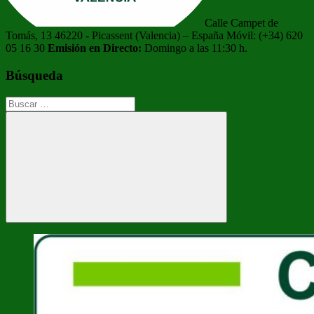
Calle Campet de
Tomás, 13 46220 - Picassent (Valencia) – España Móvil: (+34) 620
05 16 30
Emisión en Directo:
Domingo a las 11:30 h.
Búsqueda
Buscar:
Buscar