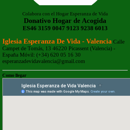
Colabora con el Hogar Esperanza de Vida
Donativo Hogar de Acogida
ES46 3159 0047 9123 9238 6013
Iglesia Esperanza De Vida - Valencia
Calle
Campet de Tomás, 13 46220 Picassent (Valencia) -
España Móvil: (+34) 620 05 16 30
esperanzadevidavalencia@gmail.com
Como llegar