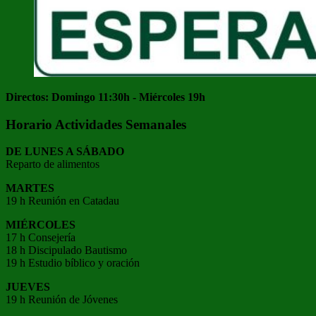
Directos: Domingo 11:30h - Miércoles 19h
Horario Actividades Semanales
DE LUNES A SÁBADO
Reparto de alimentos
MARTES
19 h Reunión en Catadau
MIÉRCOLES
17 h Consejería
18 h Discipulado Bautismo
19 h Estudio bíblico y oración
JUEVES
19 h Reunión de Jóvenes