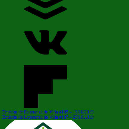
Navegación
Entrada
Emisión de Esperanza de Vida #185 – 13/10/2019
anterior:
Siguiente
Emisión de Esperanza de Vida #187 – 27/10/2019
de
entrada:
entradas