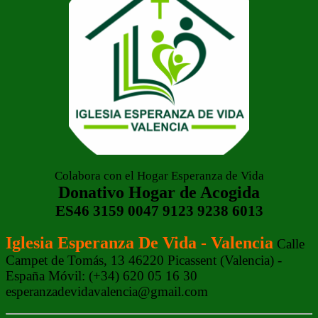
Colabora con el Hogar Esperanza de Vida
Donativo Hogar de Acogida
ES46 3159 0047 9123 9238 6013
Iglesia Esperanza De Vida - Valencia
Calle
Campet de Tomás, 13 46220 Picassent (Valencia) -
España Móvil: (+34) 620 05 16 30
esperanzadevidavalencia@gmail.com