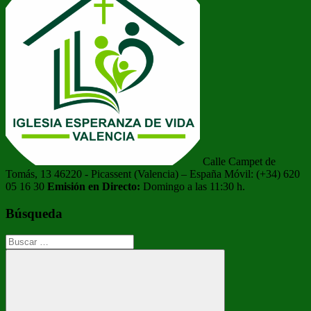
Calle Campet de
Tomás, 13 46220 - Picassent (Valencia) – España Móvil: (+34) 620
05 16 30
Emisión en Directo:
Domingo a las 11:30 h.
Búsqueda
Buscar: