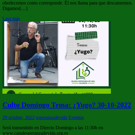
obedecemos como corresponde. Él nos llama para que descansemos.
Digamos[…]
Leer más
Culto Domingo Tema: ¿Yugo? 30-10-2022
29 octubre, 2022
esperanzadevida
Eventos
Será transmitido en Directo Domingo a las 11:30h en
www.canalesperanzadevida.org.es