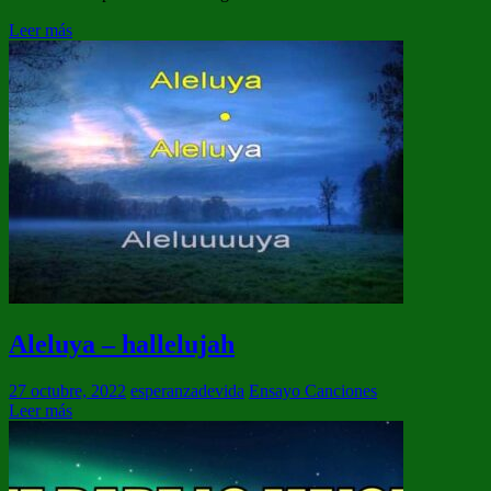
Leer más
Aleluya – hallelujah
27 octubre, 2022
esperanzadevida
Ensayo Canciones
Leer más