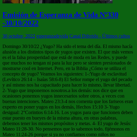
Emisión de Esperanza de Vida Nº330
-30/10/2022
30 octubre, 2022
esperanzadevida
Canal Diferido - Últimos cultos
Domingo 30/10/22 ¿Yugo? Ha sido el tema del día. El mismo hacía
alusión a los distintos tipos de yugos que existen. El que más vemos
es el la falsa prosperidad que está de moda en las Redes, y puede
que muchos no tengan ni para la luz pero se sienten presionados de
mostrarse cool en Internet. Pero, en la Biblia ¿Cómo se utiliza el
concepto de yugo? Veamos los siguientes: 1-:Yugo de esclavitud
(Levítico 26:14 – Isaías 58:6-8) El Señor rompe el yugo del pecado
y así mismo nos ha capacitado para hacer lo mismo, llevar libertad.
2- Yugo que imponemos nosotros.a los demás: nos dice que en
ocasiones ponemos yugos innecesarios sobre otros, a veces con
buenas intenciones. Mateo 23:3-4 nos comenta que los fariseos eran
experto en poner yugos en los demás, Hechos 15:10 3- Yugo
desigual: 2°Corintios 6:14-16. Los yugos para que funcionen deben
estar puesto en bueyes de la misma altura, en otras palabras,
debemos tener los mismos propósitos y metas. 4- El yugo de Jesús:
Mateo 11:28-30. No pensemos que lo sabemos todo, fijémonos en
Mateo 11:24-26 porque si ya no confiamos como niños no