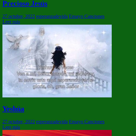
Precioso Jesús
27 octubre, 2022
esperanzadevida
Ensayo Canciones
Leer más
Yeshúa
27 octubre, 2022
esperanzadevida
Ensayo Canciones
Leer más