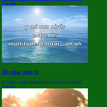
Leer más
Al estar ante ti
27 octubre, 2022
esperanzadevida
Ensayo Canciones
Leer más