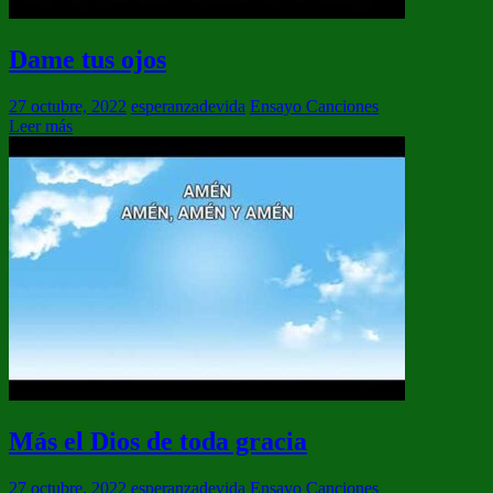
Dame tus ojos
27 octubre, 2022
esperanzadevida
Ensayo Canciones
Leer más
Más el Dios de toda gracia
27 octubre, 2022
esperanzadevida
Ensayo Canciones