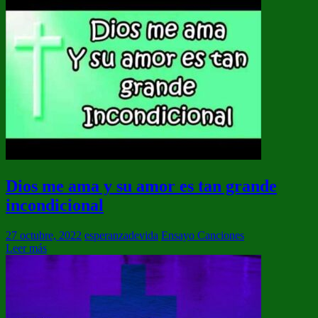
Dios me ama y su amor es tan grande
incondicional
27 octubre, 2022
esperanzadevida
Ensayo Canciones
Leer más