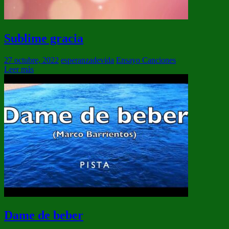
Sublime gracia
27 octubre, 2022
esperanzadevida
Ensayo Canciones
Leer más
Dame de beber