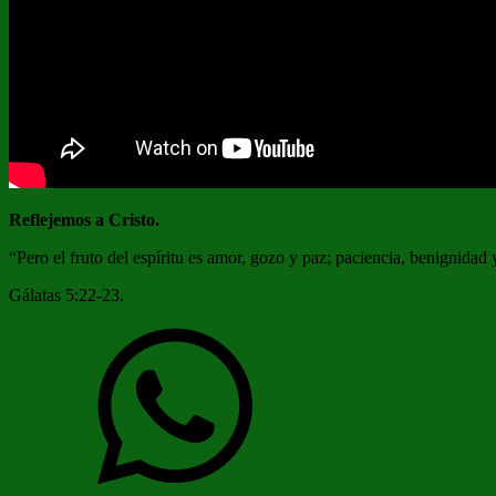
Reflejemos a Cristo.
“Pero el fruto del espíritu es amor, gozo y paz; paciencia, benignida
Gálatas 5:22-23.