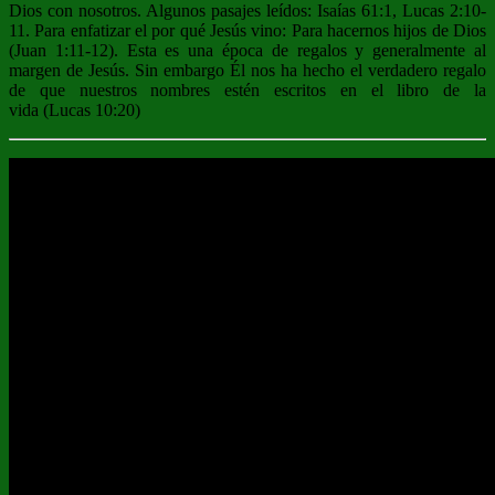
Dios con nosotros. Algunos pasajes leídos: Isaías 61:1, Lucas 2:10-
11. Para enfatizar el por qué Jesús vino: Para hacernos hijos de Dios
(Juan 1:11-12). Esta es una época de regalos y generalmente al
margen de Jesús. Sin embargo Él nos ha hecho el verdadero regalo
de que nuestros nombres estén escritos en el libro de la
vida (Lucas 10:20)