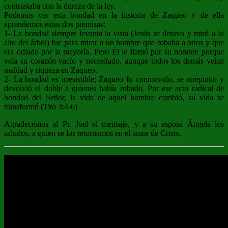
contrastaba con la dureza de la ley.
Podemos ver esta bondad en la historia de Zaqueo y de ella
aprendemos estas dos premisas:
1- La bondad siempre levanta la vista (Jesús se detuvo y miró a lo
alto del árbol) fue para mirar a un hombre que robaba a otros y que
era odiado por la mayoría. Pero Él le llamó por su nombre porque
veía su corazón vacío y necesitado, aunque todos los demás veían
maldad y riqueza en Zaqueo.
2- La bondad es irresistible; Zaqueo fu conmovido, se arrepintió y
devolvió el doble a quienes había robado. Por ese acto radical de
bondad del Señor, la vida de aquel hombre cambió, su vida se
transformó (Tito 3:4-6)
Agradecemos al Pr. Joel el mensaje, y a su esposa Ángela los
saludos, a quien se los retornamos en el amor de Cristo.