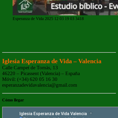
Esperanza de Vida 2025 12 03 19 03 3418
Iglesia Esperanza de Vida – Valencia
Calle Campet de Tomàs, 13
46220 – Picassent (Valencia) – España
Móvil: (+34) 620 05 16 30
esperanzadevidavalencia@gmail.com
Cómo
llegar