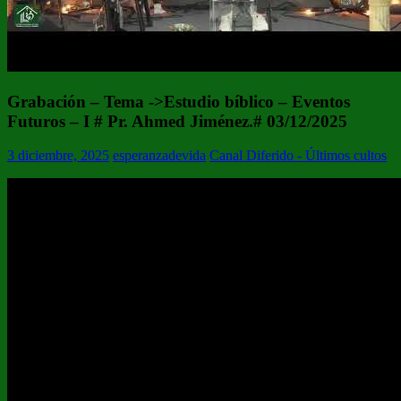
Grabación – Tema ->Estudio bíblico – Eventos
Futuros – I # Pr. Ahmed Jiménez.# 03/12/2025
3 diciembre, 2025
esperanzadevida
Canal Diferido - Últimos cultos