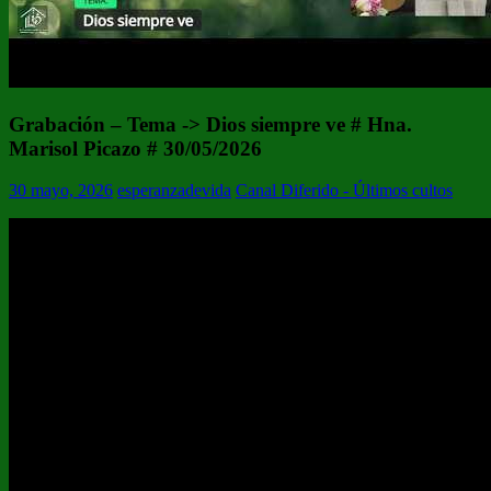
Grabación – Tema -> Dios siempre ve # Hna.
Marisol Picazo # 30/05/2026
30 mayo, 2026
esperanzadevida
Canal Diferido - Últimos cultos