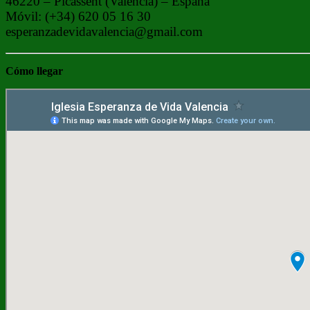
46220 – Picassent (Valencia) – España
Móvil: (+34) 620 05 16 30
esperanzadevidavalencia@gmail.com
Cómo
llegar