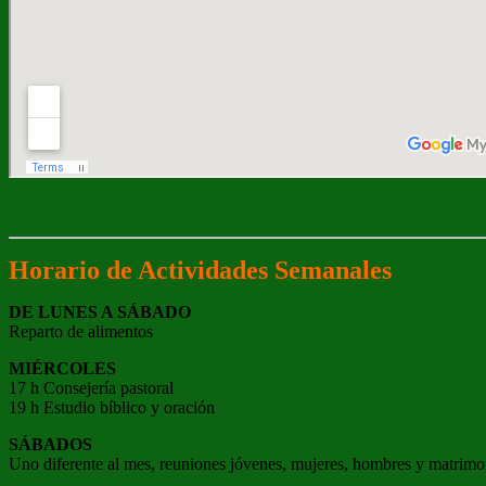
Horario de Actividades Semanales
DE LUNES A SÁBADO
Reparto de alimentos
MIÉRCOLES
17 h Consejería pastoral
19 h Estudio bíblico y oración
SÁBADOS
Uno diferente al mes, reuniones jóvenes, mujeres, hombres y matrimo