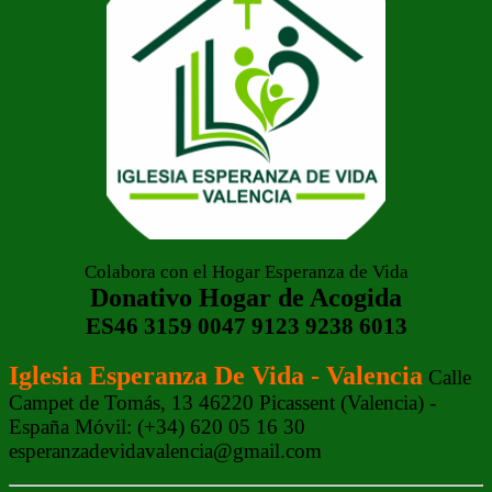
Colabora con el Hogar Esperanza de Vida
Donativo Hogar de Acogida
ES46 3159 0047 9123 9238 6013
Iglesia Esperanza De Vida - Valencia
Calle
Campet de Tomás, 13 46220 Picassent (Valencia) -
España Móvil: (+34) 620 05 16 30
esperanzadevidavalencia@gmail.com