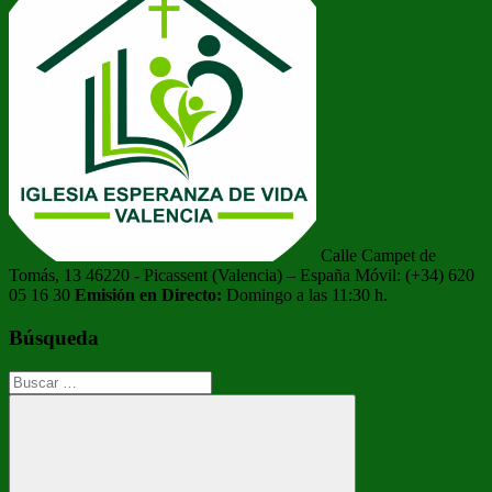
Calle Campet de
Tomás, 13 46220 - Picassent (Valencia) – España Móvil: (+34) 620
05 16 30
Emisión en Directo:
Domingo a las 11:30 h.
Búsqueda
Buscar: