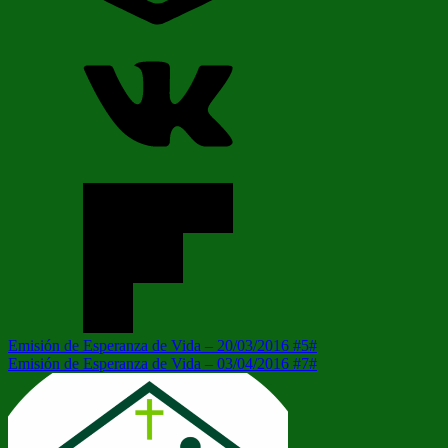
Navegación
Entrada
Emisión de Esperanza de Vida – 20/03/2016 #5#
anterior:
Siguiente
Emisión de Esperanza de Vida – 03/04/2016 #7#
de
entrada:
entradas