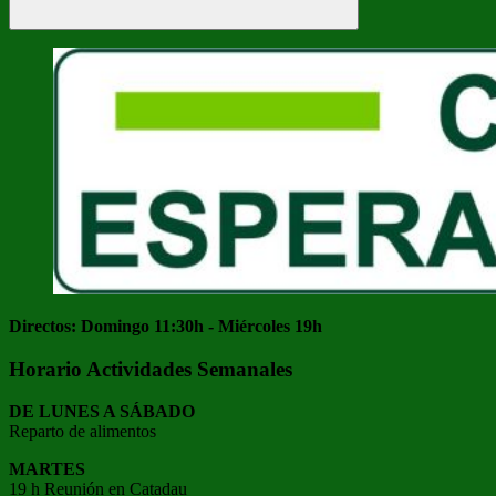
Buscar
Directos: Domingo 11:30h - Miércoles 19h
Horario Actividades Semanales
DE LUNES A SÁBADO
Reparto de alimentos
MARTES
19 h Reunión en Catadau