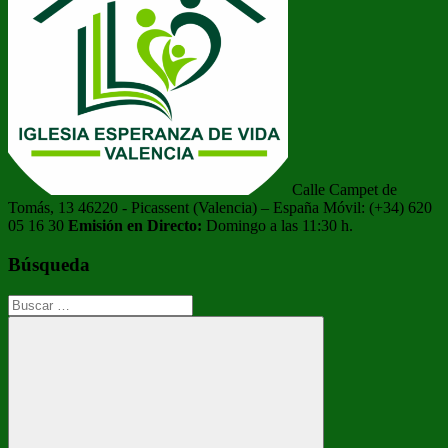
Calle Campet de
Tomás, 13 46220 - Picassent (Valencia) – España Móvil: (+34) 620
05 16 30
Emisión en Directo:
Domingo a las 11:30 h.
Búsqueda
Buscar: