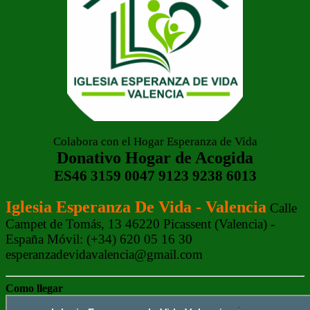
Colabora con el Hogar Esperanza de Vida
Donativo Hogar de Acogida
ES46 3159 0047 9123 9238 6013
Iglesia Esperanza De Vida - Valencia
Calle
Campet de Tomás, 13 46220 Picassent (Valencia) -
España Móvil: (+34) 620 05 16 30
esperanzadevidavalencia@gmail.com
Como llegar