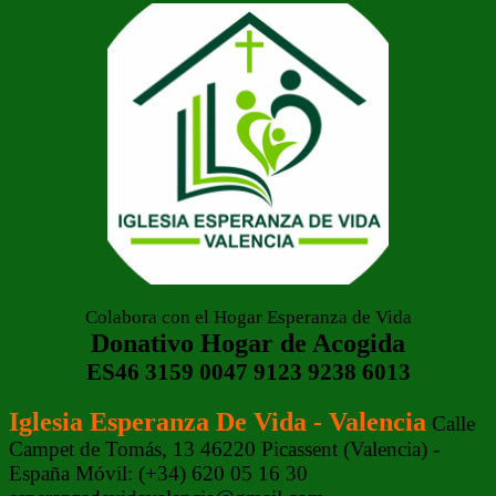
Colabora con el Hogar Esperanza de Vida
Donativo Hogar de Acogida
ES46 3159 0047 9123 9238 6013
Iglesia Esperanza De Vida - Valencia
Calle
Campet de Tomás, 13 46220 Picassent (Valencia) -
España Móvil: (+34) 620 05 16 30