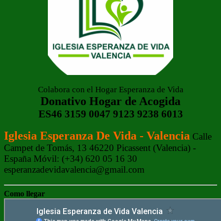
Colabora con el Hogar Esperanza de Vida
Donativo Hogar de Acogida
ES46 3159 0047 9123 9238 6013
Iglesia Esperanza De Vida - Valencia
Calle
Campet de Tomás, 13 46220 Picassent (Valencia) -
España Móvil: (+34) 620 05 16 30
esperanzadevidavalencia@gmail.com
Como llegar