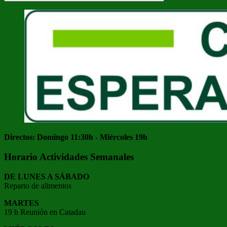
Buscar
Directos: Domingo 11:30h - Miércoles 19h
Horario Actividades Semanales
DE LUNES A SÁBADO
Reparto de alimentos
MARTES
19 h Reunión en Catadau