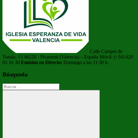
Calle Campet de
Tomás, 13 46220 - Picassent (Valencia) – España Móvil: (+34) 620
05 16 30
Emisión en Directo:
Domingo a las 11:30 h.
Búsqueda
Buscar: