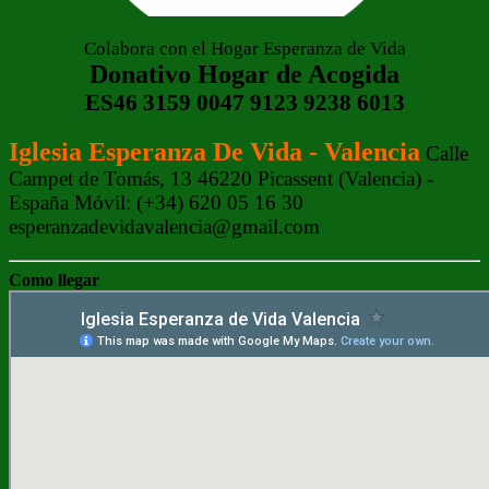
Colabora con el Hogar Esperanza de Vida
Donativo Hogar de Acogida
ES46 3159 0047 9123 9238 6013
Iglesia Esperanza De Vida - Valencia
Calle
Campet de Tomás, 13 46220 Picassent (Valencia) -
España Móvil: (+34) 620 05 16 30
esperanzadevidavalencia@gmail.com
Como llegar