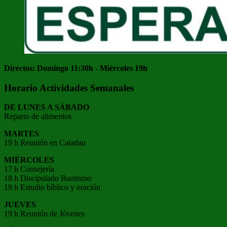
Directos: Domingo 11:30h - Miércoles 19h
Horario Actividades Semanales
DE LUNES A SÁBADO
Reparto de alimentos
MARTES
19 h Reunión en Catadau
MIÉRCOLES
17 h Consejería
18 h Discipulado Bautismo
19 h Estudio bíblico y oración
JUEVES
19 h Reunión de Jóvenes