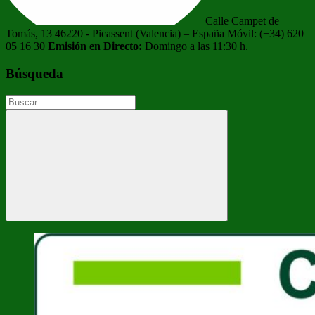
Calle Campet de
Tomás, 13 46220 - Picassent (Valencia) – España Móvil: (+34) 620
05 16 30
Emisión en Directo:
Domingo a las 11:30 h.
Búsqueda
Buscar:
Buscar