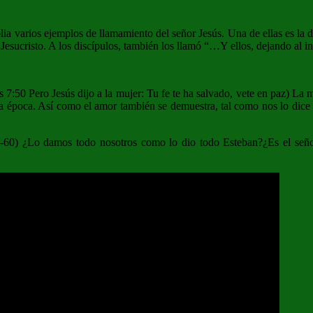
arios ejemplos de llamamiento del señor Jesús. Una de ellas es la de 
r Jesucristo. A los discípulos, también los llamó “…Y ellos, dejando al i
7:50 Pero Jesús dijo a la mujer: Tu fe te ha salvado, vete en paz) La m
 la época. Así como el amor también se demuestra, tal como nos lo dic
9-60) ¿Lo damos todo nosotros como lo dio todo Esteban?¿Es el seño