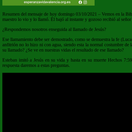
Resumen del mensaje de hoy domingo 03/10/2021 – Vemos en la Biblia v
maestro lo vio y lo llamó. Él bajó al instante y gozoso recibió al seño
¿Respondemos nosotros enseguida al llamado de Jesús?
Ese llamamiento debe ser demostrado, como se demuestra la fe (Lucas 
anfitrión no lo hizo ni con agua, siendo esta la normal costumbre de
su llamado? ¿Se ve en nuestras vidas el resultado de ese llamado?
Esteban imitó a Jesús en su vida y hasta en su muerte Hechos 7:5
respuesta daremos a estas preguntas.