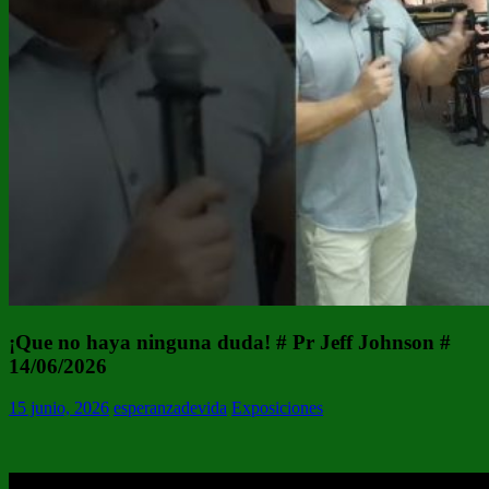
¡Que no haya ninguna duda! # Pr Jeff Johnson #
14/06/2026
15 junio, 2026
esperanzadevida
Exposiciones