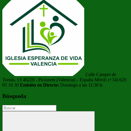
Calle Campet de
Tomás, 13 46220 - Picassent (Valencia) – España Móvil: (+34) 620
05 16 30
Emisión en Directo:
Domingo a las 11:30 h.
Búsqueda
Buscar: