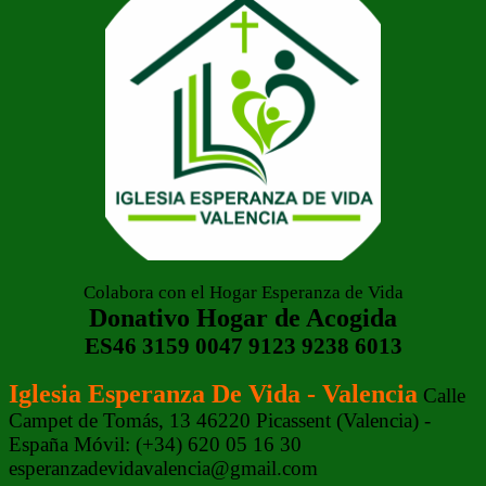
Colabora con el Hogar Esperanza de Vida
Donativo Hogar de Acogida
ES46 3159 0047 9123 9238 6013
Iglesia Esperanza De Vida - Valencia
Calle
Campet de Tomás, 13 46220 Picassent (Valencia) -
España Móvil: (+34) 620 05 16 30
esperanzadevidavalencia@gmail.com