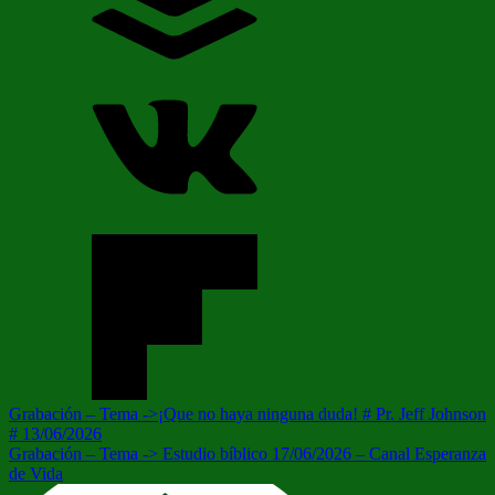
Navegación
Entrada
Grabación – Tema ->¡Que no haya ninguna duda! # Pr. Jeff Johnson
anterior:
# 13/06/2026
de
Siguiente
Grabación – Tema -> Estudio bíblico 17/06/2026 – Canal Esperanza
entradas
entrada:
de Vida