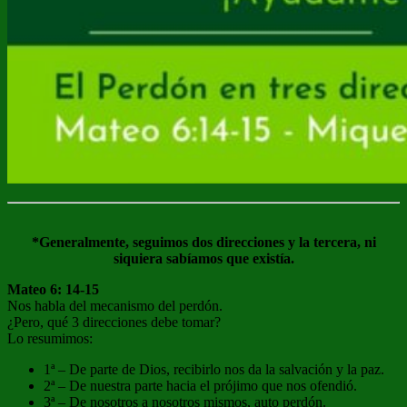
*Generalmente, seguimos dos direcciones y la tercera, ni
siquiera sabíamos que existía.
Mateo 6: 14-15
Nos habla del mecanismo del perdón.
¿Pero, qué 3 direcciones debe tomar?
Lo resumimos:
1ª – De parte de Dios, recibirlo nos da la salvación y la paz.
2ª – De nuestra parte hacia el prójimo que nos ofendió.
3ª – De nosotros a nosotros mismos, auto perdón.