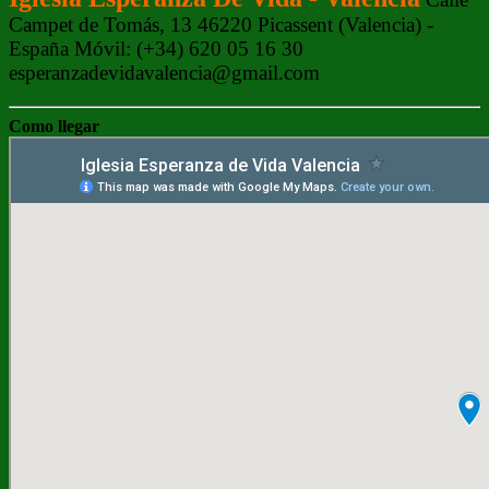
Campet de Tomás, 13 46220 Picassent (Valencia) -
España Móvil: (+34) 620 05 16 30
esperanzadevidavalencia@gmail.com
Como llegar