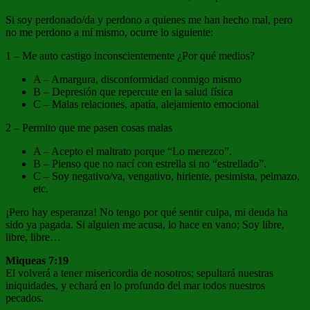
Si soy perdonado/da y perdono a quienes me han hecho mal, pero
no me perdono a mí mismo, ocurre lo siguiente:
1 – Me auto castigo inconscientemente ¿Por qué medios?
A – Amargura, disconformidad conmigo mismo
B – Depresión que repercute en la salud física
C – Malas relaciones, apatía, alejamiento emocional
2 – Permito que me pasen cosas malas
A – Acepto el maltrato porque “Lo merezco”.
B – Pienso que no nací con estrella si no “estrellado”.
C – Soy negativo/va, vengativo, hiriente, pesimista, pelmazo,
etc.
¡Pero hay esperanza! No tengo por qué sentir culpa, mi deuda ha
sido ya pagada. Si alguien me acusa, lo hace en vano; Soy libre,
libre, libre…
Miqueas 7:19
El volverá a tener misericordia de nosotros; sepultará nuestras
iniquidades, y echará en lo profundo del mar todos nuestros
pecados.