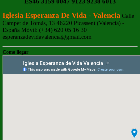
ES46 3159 0047 9123 9238 6013
Iglesia Esperanza De Vida - Valencia
Calle
Campet de Tomás, 13 46220 Picassent (Valencia) -
España Móvil: (+34) 620 05 16 30
esperanzadevidavalencia@gmail.com
Como llegar