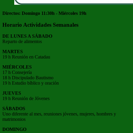
Directos: Domingo 11:30h - Miércoles 19h
Horario Actividades Semanales
DE LUNES A SÁBADO
Reparto de alimentos
MARTES
19 h Reunión en Catadau
MIÉRCOLES
17 h Consejería
18 h Discipulado Bautismo
19 h Estudio bíblico y oración
JUEVES
19 h Reunión de Jóvenes
SÁBADOS
Uno diferente al mes, reuniones jóvenes, mujeres, hombres y
matrimonios
DOMINGO