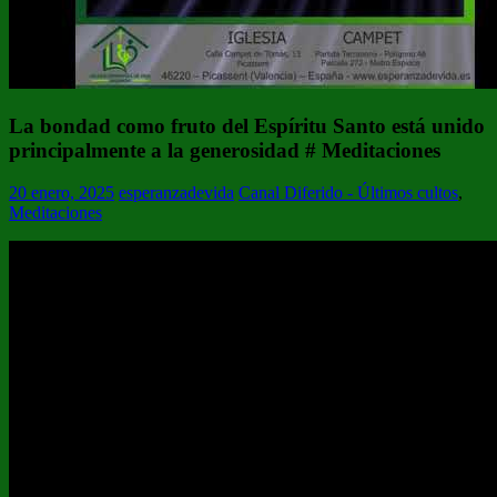
La bondad como fruto del Espíritu Santo está unido
principalmente a la generosidad # Meditaciones
20 enero, 2025
esperanzadevida
Canal Diferido - Últimos cultos
,
Meditaciones