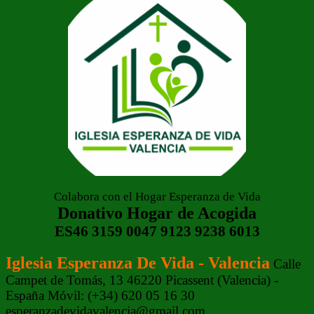
Colabora con el Hogar Esperanza de Vida
Donativo Hogar de Acogida
ES46 3159 0047 9123 9238 6013
Iglesia Esperanza De Vida - Valencia
Calle
Campet de Tomás, 13 46220 Picassent (Valencia) -
España Móvil: (+34) 620 05 16 30
esperanzadevidavalencia@gmail.com