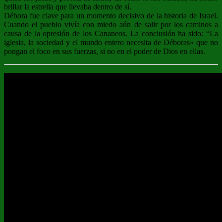
brillar la estrella que llevaba dentro de sí.
Débora fue clave para un momento decisivo de la historia de Israel.
Cuando el pueblo vivía con miedo aún de salir por los caminos a
causa de la opresión de los Cananeos. La conclusión ha sido: “La
iglesia, la sociedad y el mundo entero necesita de Déboras» que no
pongan el foco en sus fuerzas, si no en el poder de Dios en ellas.