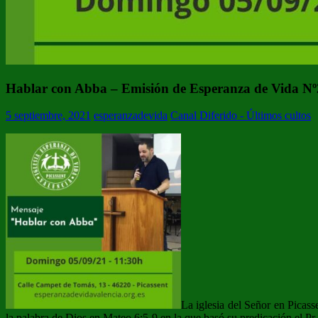
Hablar con Abba – Emisión de Esperanza de Vida Nº
5 septiembre, 2021
esperanzadevida
Canal Diferido - Últimos cultos
La iglesia del Señor en Picas
la palabra de Dios en Mateo 6:5-9 en la que basó su predicación el Pr. 