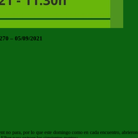
270 – 05/09/2021
sent no para, por lo que este domingo como en cada encuentro, abrieron
Elber para extraer los siguientes puntos: