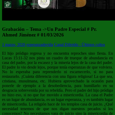
Grabación – Tema ->Un Padre Especial # Pr.
Ahmed Jiménez # 01/03/2026
1 marzo, 2026
esperanzadevida
Canal Diferido - Últimos cultos
El hijo pródigo regresa y no encuentra reproches sino fiesta. En
Lucas 15:11-32 nos pinta un cuadro de trueque de abundancia en
casa del padre, por la escasez y la miseria lejos de la casa del padre.
El padre lo vio desde lejos, porque tenía esperanzas de que volviera.
No lo esperaba para reprenderlo ni escarnecerlo, si no para
restaurarlo. ¡Cuánta diferencia con una figura religiosa! La que sea,
cristiana, musulmana, etc. Hubiera aprovechado la ocasión para
ponerle de ejemplo a la desobediencia, para humillarlo en su
desgracia sobrevenida por su rebeldía. Pero el padre del hijo pródigo
no hizo eso, si no que fue movido a misericordia. La casa el Padre
es un lugar de abundancia, es un lugar esperanza, y es también lugar
de misericordia. La religión hace de los templos casa de juicio. ¿Qué
necesidad tenemos de que nos digan nuestros pecados si los
conocemos? No necesitamos vara de juicio sino la misericordia de