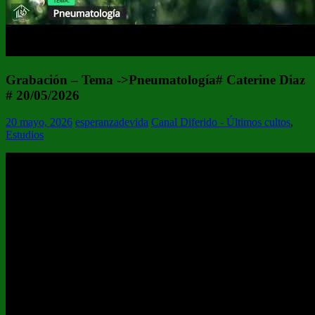
Grabación – Tema ->Pneumatología# Caterine Diaz
# 20/05/2026
20 mayo, 2026
esperanzadevida
Canal Diferido - Últimos cultos
,
Estudios