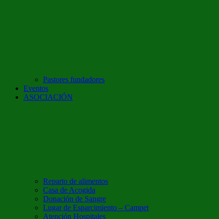
Pastores fundadores
Eventos
ASOCIACIÓN
Reparto de alimentos
Casa de Acogida
Donación de Sangre
Lugar de Esparcimiento – Campet
Atención Hospitales