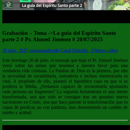
Grabación – Tema ->La guía del Espíritu Santo
parte 2 # Pr. Ahmed Jiménez # 20/07/2025
20 julio, 2025
esperanzadevida
Canal Diferido - Últimos cultos
Este domingo 20 de julio, el mensaje que trajo el Pr. Ahmed Jiménez
versó sobre las armas que tenemos a nuestro favor para una
verdadera vida cristiana. La Palabra de Dios es la primera, por ello
la necesidad de escudriñarla, entenderla e incluso memorizarla es
vital. A propósito de ello, planteó el hipotético caso en que si se
perdiera la Biblia, ¿Seríamos capaces de reconstruirla aportando
cada persona un fragmento? La segunda herramienta es una mente
transformada, una que solo se consigue tras un genuino nuevo
nacimiento en Cristo, una que hace patente la transformación que es
capaz de predicar, no con palabras, sino demostrando un cambio de
rumbo y actitud.