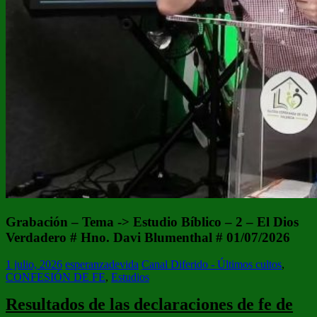
Grabación – Tema -> Estudio Bíblico – 2 – El Dios
Verdadero # Hno. Davi Blumenthal # 01/07/2026
1 julio, 2026
esperanzadevida
Canal Diferido - Últimos cultos
,
CONFESIÓN DE FE
,
Estudios
Resultados de las declaraciones de fe de