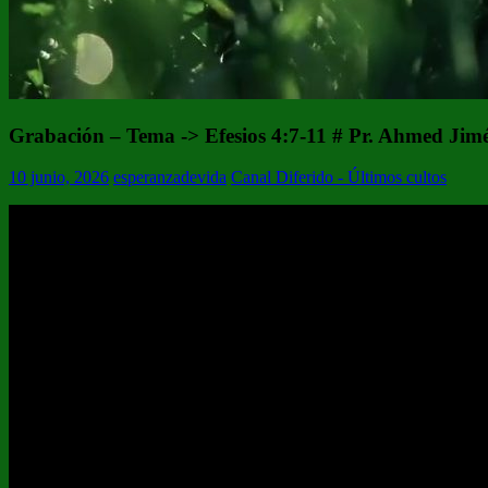
Grabación – Tema -> Efesios 4:7-11 # Pr. Ahmed Jim
10 junio, 2026
esperanzadevida
Canal Diferido - Últimos cultos