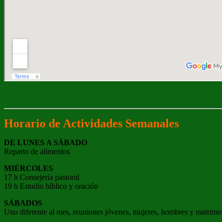
Horario de Actividades Semanales
DE LUNES A SÁBADO
Reparto de alimentos
MIÉRCOLES
17 h Consejería pastoral
19 h Estudio bíblico y oración
SÁBADOS
Uno diferente al mes, reuniones jóvenes, mujeres, hombres y matrimo