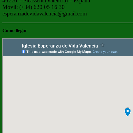
46220 – Picassent (Valencia) – España
Móvil: (+34) 620 05 16 30
esperanzadevidavalencia@gmail.com
Cómo
llegar