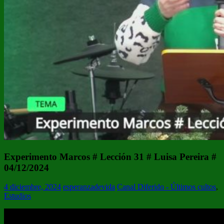
Experimento Marcos # Lección 31 # Luisa Pereira #
04/12/2024
4 diciembre, 2024
esperanzadevida
Canal Diferido - Últimos cultos
,
Estudios