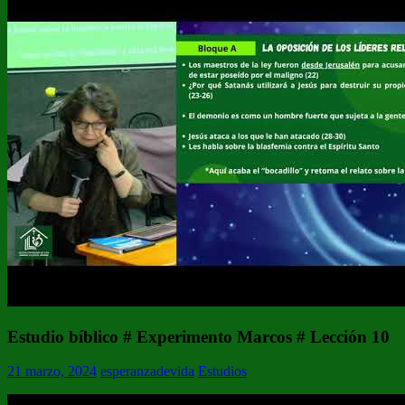
Estudio bíblico # Experimento Marcos # Lección 10
21 marzo, 2024
esperanzadevida
Estudios