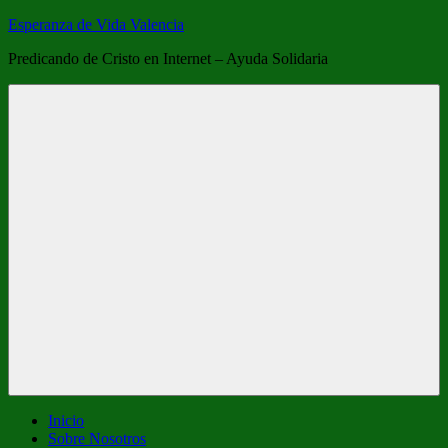
Saltar
Esperanza de Vida Valencia
al
Predicando de Cristo en Internet – Ayuda Solidaria
contenido
Menú
Inicio
Sobre Nosotros