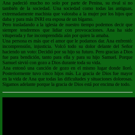
Ana padeció mucho no solo por parte de Penina, su rival si no
también de la sociedad. Una sociedad como todas las antiguas,
extremadamente machista que valoraba a la mujer por los hijos que
daba y para más INRI era esposa de un bígamo.
Pero trasladando a la iglesia de nuestro tiempo podemos decir que
siempre tendremos que lidiar con provocaciones. Ana ha sido
vituperada y fue incomprendida aún por quien la amaba.
Una persona es más que el amor que le podamos dar. Ana enfrentó:
incomprensión, injusticia. Volcó todo su dolor delante del Señor
haciendo un voto: Decidió por su hijo su futuro. Pero gracias a Dios
fue para bendición, tanto para ella y para su hijo Samuel. Porque
Samuel sirvió con gozo a Dios durante toda su vida.
Ana entonó una canción de gozo en el mismo lugar donde lloró.
Posteriormente tuvo cinco hijos más. La gracia de Dios fue mayor
en la vida de Ana que todas las dificultades y situaciones dolorosas.
Sigamos adelante porque la gracia de Dios está por encima de todo.