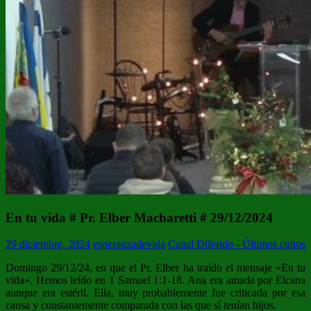
En tu vida # Pr. Elber Macharetti # 29/12/2024
29 diciembre, 2024
esperanzadevida
Canal Diferido - Últimos cultos
Domingo 29/12/24, en que el Pr. Elber ha traído el mensaje «En tu
vida». Hemos leído en 1 Samuel 1:1-18. Ana era amada por Elcana
aunque era estéril. Ella, muy probablemente fue criticada por esa
causa y constantemente comparada con las que sí tenían hijos.